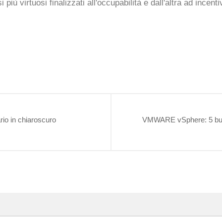
più virtuosi finalizzati all'occupabilità e dall'altra ad incenti
rio in chiaroscuro
VMWARE vSphere: 5 buoni m