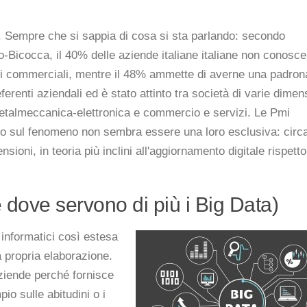
. Sempre che si sappia di cosa si sta parlando: secondo
-Bicocca, il 40% delle aziende italiane italiane non conosce 
fini commerciali, mentre il 48% ammette di averne una padro
erenti aziendali ed è stato attinto tra società di varie dimen
metalmeccanica-elettronica e commercio e servizi. Le Pmi
ardo sul fenomeno non sembra essere una loro esclusiva: circ
sioni, in teoria più inclini all'aggiornamento digitale rispetto
 dove servono di più i Big Data)
 informatici così estesa
a propria elaborazione.
aziende perché fornisce
io sulle abitudini o i