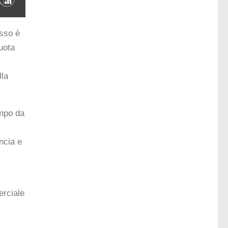
asso è
uota
lla
ampo da
ncia e
erciale