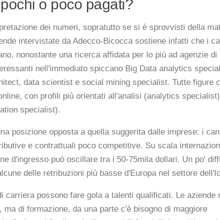
o pochi o poco pagati?
rpretazione dei numeri, sopratutto se si è sprovvisti della ma
iende intervistate da Adecco-Bicocca sostiene infatti che i ca
liano, nonostante una ricerca affidata per lo più ad agenzie di
nteressanti nell'immediato spiccano Big Data analytics special
ect, data scientist e social mining specialist. Tutte figure 
nline, con profili più orientati all'analisi (analytics specialist
tion specialist).
una posizione opposta a quella suggerita dalle imprese: i can
ibutive e contrattuali poco competitive. Su scala internazion
 d'ingresso può oscillare tra i 50-75mila dollari. Un po' diffi
cune delle retribuzioni più basse d'Europa nel settore dell'Ic
i carriera possono fare gola a talenti qualificati. Le aziende
a, ma di formazione, da una parte c'è bisogno di maggiore