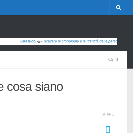
Ultrasuoni
-§-
Ricavare le cronologie e le identità delle persone dai dati 'anon
0
e cosa siano
SHARE