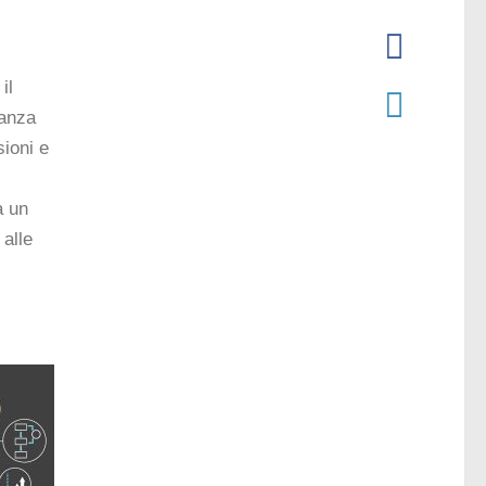
il
nanza
sioni e
a un
 alle