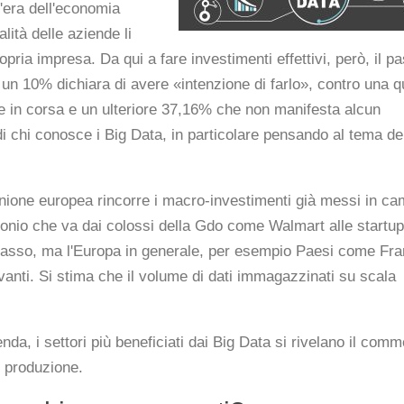
l'era dell'economia
lità delle aziende li
pria impresa. Da qui a fare investimenti effettivi, però, il p
e un 10% dichiara di avere «intenzione di farlo», contro una q
 in corsa e un ulteriore 37,16% che non manifesta alcun
 chi conosce i Big Data, in particolare pensando al tema de
 L'Unione europea rincorre i macro-investimenti già messi in c
imonio che va dai colossi della Gdo come Walmart alle startup
l passo, ma l'Europa in generale, per esempio Paesi come Fra
avanti. Si stima che il volume di dati immagazzinati su scala
nda, i settori più beneficiati dai Big Data si rivelano il comm
e produzione.