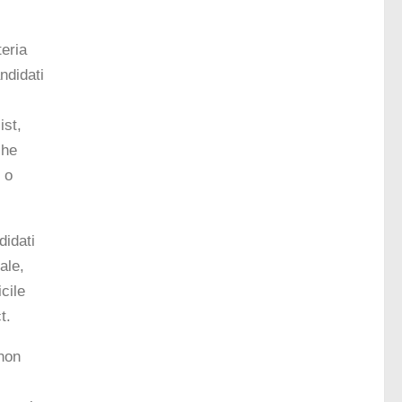
teria
ndidati
ist,
che
) o
didati
ale,
cile
t.
 non