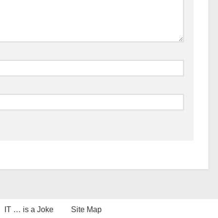
IT … is a Joke
Site Map