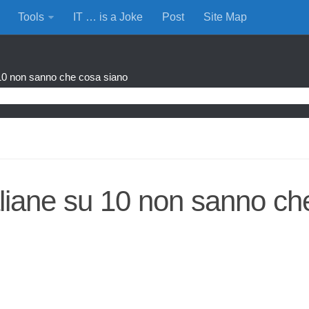
Tools
IT … is a Joke
Post
Site Map
 10 non sanno che cosa siano
aliane su 10 non sanno ch