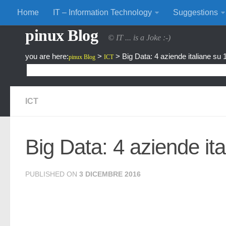
Home
IT – Information Technology
Suggestions
pinux Blog
© IT ... is a Joke :-)
you are here:
>
>
Big Data: 4 aziende italiane su
pinux Blog
ICT
ICT
Big Data: 4 aziende it
PUBLISHED ON
3 DICEMBRE 2016