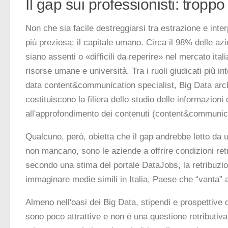
Il gap sui professionisti: tropp
Non che sia facile destreggiarsi tra estrazione e inte
più preziosa: il capitale umano. Circa il 98% delle az
siano assenti o «difficili da reperire» nel mercato ita
risorse umane e università. Tra i ruoli giudicati più i
data content&communication specialist, Big Data archit
costituiscono la filiera dello studio delle informazioni o
all'approfondimento dei contenuti (content&communica
Qualcuno, però, obietta che il gap andrebbe letto da 
non mancano, sono le aziende a offrire condizioni retr
secondo una stima del portale DataJobs, la retribuzione
immaginare medie simili in Italia, Paese che “vanta” al
Almeno nell'oasi dei Big Data, stipendi e prospettive d
sono poco attrattive e non è una questione retributiv