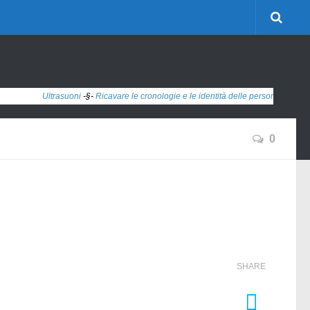
Ultrasuoni
-§-
Ricavare le cronologie e le identità delle persone dai dati 'anon
0
SHARE