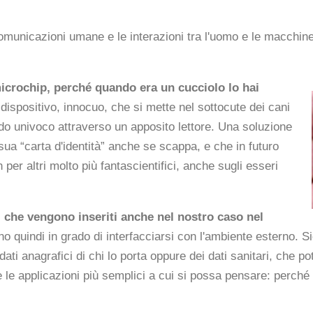
comunicazioni umane e le interazioni tra l'uomo e le macchin
microchip, perch
é
quando era un cucciolo lo hai
 dispositivo, innocuo, che si mette nel sottocute dei cani
modo univoco attraverso un apposito lettore. Una soluzione
ua “carta d'identità” anche se scappa, e che in futuro
per altri molto più fantascientifici, anche sugli esseri
vi che vengono inseriti anche nel nostro caso nel
 quindi in grado di interfacciarsi con l'ambiente esterno. 
ti anagrafici di chi lo porta oppure dei dati sanitari, che pot
e applicazioni più semplici a cui si possa pensare: perché l