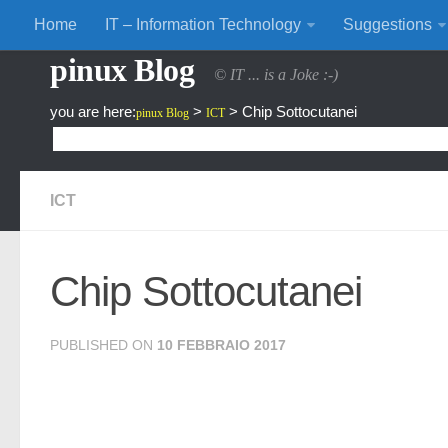
Home
IT – Information Technology
Suggestions
pinux Blog
© IT ... is a Joke :-)
you are here:
>
>
Chip Sottocutanei
pinux Blog
ICT
ICT
Chip Sottocutanei
PUBLISHED ON
10 FEBBRAIO 2017