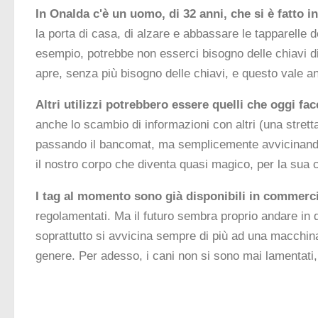
In Onalda c'
è
un uomo, di 32 anni, che si
è
fatto i
la porta di casa, di alzare e abbassare le tapparelle d
esempio, potrebbe non esserci bisogno delle chiavi di 
apre, senza più bisogno delle chiavi, e questo vale 
Altri utilizzi potrebbero essere quelli che oggi
anche lo scambio di informazioni con altri (una stret
passando il bancomat, ma semplicemente avvicinando l
il nostro corpo che diventa quasi magico, per la sua c
I tag al momento sono gi
à
disponibili in commerci
regolamentati. Ma il futuro sembra proprio andare in q
soprattutto si avvicina sempre di più ad una macchina
genere. Per adesso, i cani non si sono mai lamentat