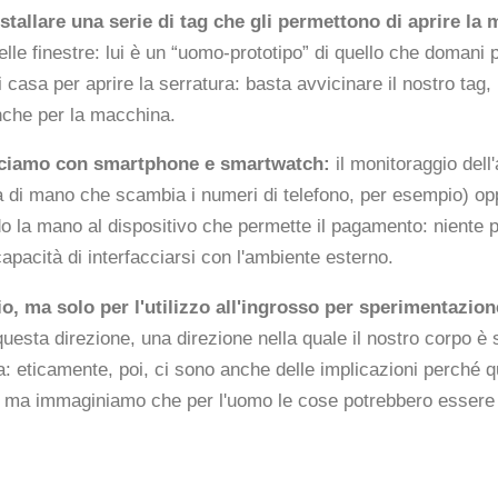
nstallare una serie di tag che gli permettono di aprire l
elle finestre: lui è un “uomo-prototipo” di quello che domani 
casa per aprire la serratura: basta avvicinare il nostro tag, 
anche per la macchina.
 facciamo con smartphone e smartwatch:
il monitoraggio dell'
ta di mano che scambia i numeri di telefono, per esempio) opp
a mano al dispositivo che permette il pagamento: niente più
apacità di interfacciarsi con l'ambiente esterno.
o, ma solo per l'utilizzo all'ingrosso per sperimentazio
uesta direzione, una direzione nella quale il nostro corpo è 
: eticamente, poi, ci sono anche delle implicazioni perché q
i, ma immaginiamo che per l'uomo le cose potrebbero essere