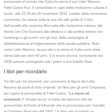
annunciato al mondo che Cuba ha perso il suo Lider Maximo.
Fidel Castro Ruz, il comandate in capo della rivoluzione cubana è
morto, alle 22.29 del 25 novembre 2016. Leader della rivoluzione
comunista, ha vissuto tutta la sua vita alla guida di Cuba,
dall'assalto alla caserma Moncada alla rivoluzione cubana, dal
trionfo con Che Guevara alla dittatura e alla politica estera con
l'embargo e gli scontri con gli Usa, dalla campagna di
alfabetizzazione al miglioramento della sanità pubblica. Noto
come Lider Maximo, la sua vita e la storia di Cuba sono state
intrecciate per oltre 60 anni. E lo erano ancora, nonostante dal
2008 avesse consegnato tutti i poteri a suo fratello Raul.
I libri per ricordarlo
Tre libri per tre momenti, per conoscere la figura del Lider
Maximo da punti di vista originali. Un libro per gli anni Cinquanta,
per capire la personalità di Fidel Castro, “
La storia mi
assolverà
” firmato da lui: si tratta del discorso che ha
pronunciato di fronte al tribunale che lo processava per l'assalto
al Quartiere Moncada del 1953. Un libro per ricordare un