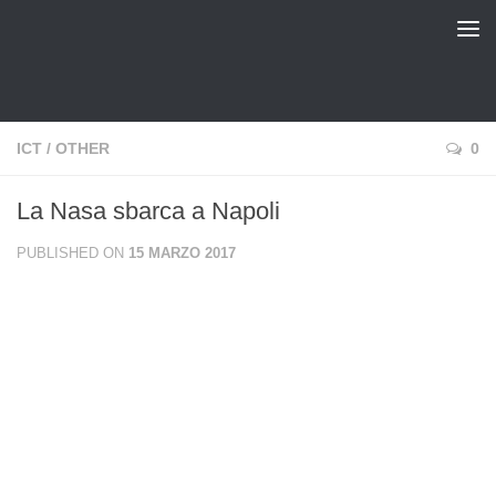
pinux Blog
ICT
/
OTHER
0
La Nasa sbarca a Napoli
PUBLISHED ON
15 MARZO 2017