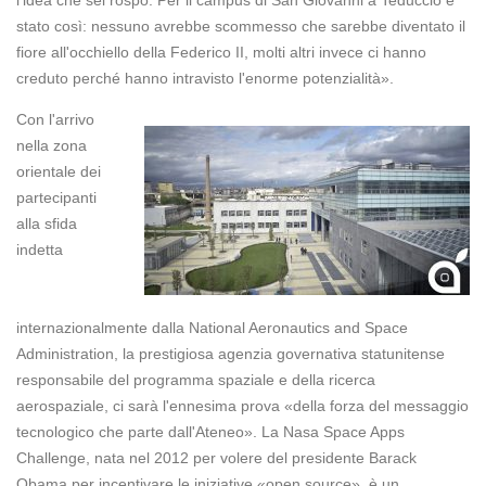
l'idea che sei rospo. Per il campus di San Giovanni a Teduccio è
stato così: nessuno avrebbe scommesso che sarebbe diventato il
fiore all'occhiello della Federico II, molti altri invece ci hanno
creduto perché hanno intravisto l'enorme potenzialità».
Con l'arrivo
nella zona
orientale dei
partecipanti
alla sfida
indetta
internazionalmente dalla National Aeronautics and Space
Administration, la prestigiosa agenzia governativa statunitense
responsabile del programma spaziale e della ricerca
aerospaziale, ci sarà l'ennesima prova «della forza del messaggio
tecnologico che parte dall'Ateneo». La Nasa Space Apps
Challenge, nata nel 2012 per volere del presidente Barack
Obama per incentivare le iniziative «open source», è un