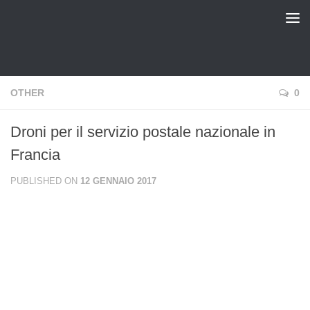
pinux Blog
OTHER
0
Droni per il servizio postale nazionale in
Francia
PUBLISHED ON
12 GENNAIO 2017