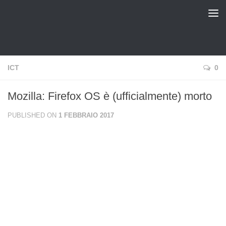
pinux Blog
ICT
0
Mozilla: Firefox OS è (ufficialmente) morto
PUBLISHED ON
1 FEBBRAIO 2017